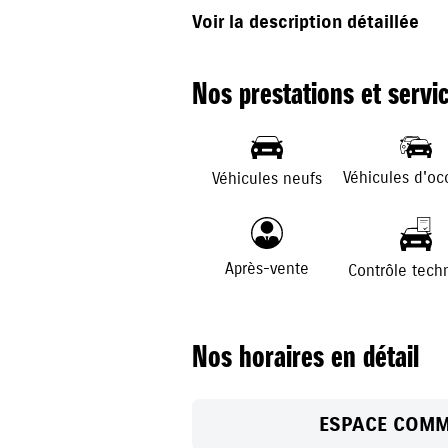
Deux sites au plus proche de vous
Voir la description détaillée
Nos prestations et servi
158 route de l'etraze-Domancy, 7
Véhicules d'oc
Véhicules neufs
12 rue de l'Europe Marclaz dessus
Après-vente
Contrôle tech
Nos horaires en détail
ESPACE COMM