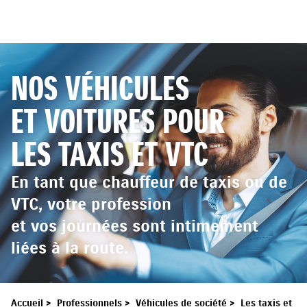
NOS VÉHICULES
ET VOITURES POUR
LES TAXIS ET VTC
En tant que chauffeur de taxis ou de
VTC, votre profession
et vos journées sont intimement
liées à la route.
Accueil
>
Professionnels
>
Véhicules de société
>
Les taxis et