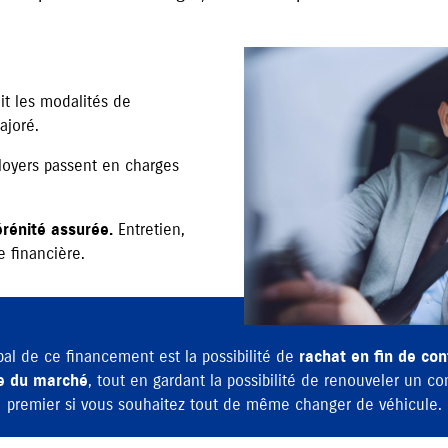
it les modalités de
ajoré.
loyers passent en charges
érénité assurée.
Entretien,
e financière.
pal de ce financement est la possibilité de
rachat en ﬁn de con
le du marché
, tout en gardant la possibilité de renouveler un con
premier si vous souhaitez tout de même changer de véhicule.