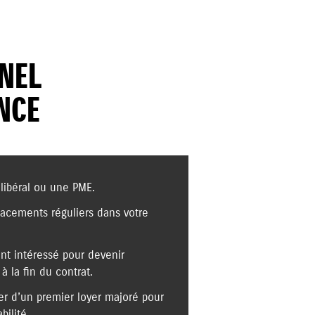
NNEL
NCE
libéral ou une PME.
acements réguliers dans votre
nt intéressé pour devenir
à la fin du contrat.
er d’un premier loyer majoré pour
ilité.