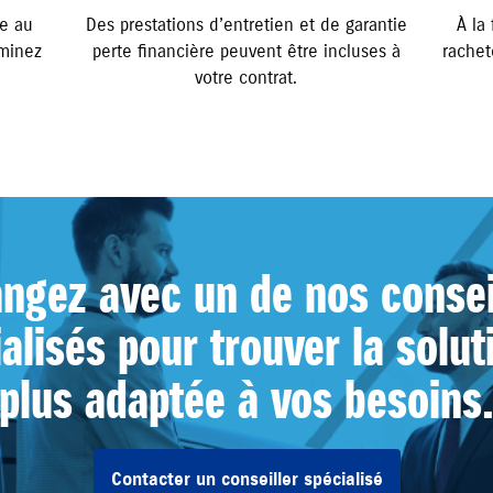
ce au
Des prestations d’entretien et de garantie
À la
rminez
perte financière peuvent être incluses à
rachet
votre contrat.
ngez avec un de nos consei
alisés pour trouver la solut
plus adaptée à vos besoins
Contacter un conseiller spécialisé