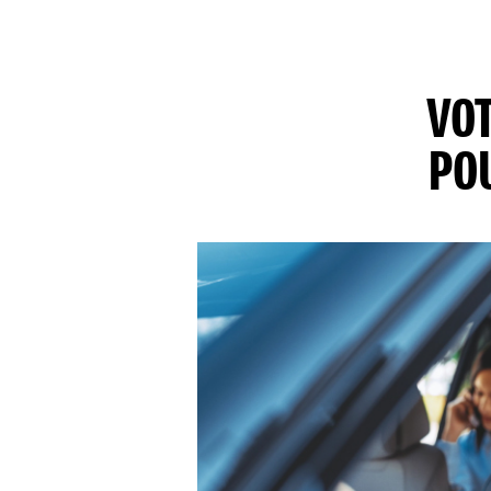
VOT
PO