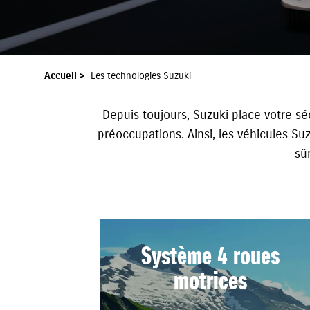
Accueil
>
Les technologies Suzuki
Depuis toujours, Suzuki place votre sé
préoccupations. Ainsi, les véhicules Su
sû
Système 4 roues
motrices