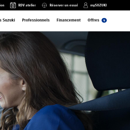
ion
RDV atelier
Réserver un essai
mySUZUKI
s Suzuki
Professionnels
Financement
Offres
4