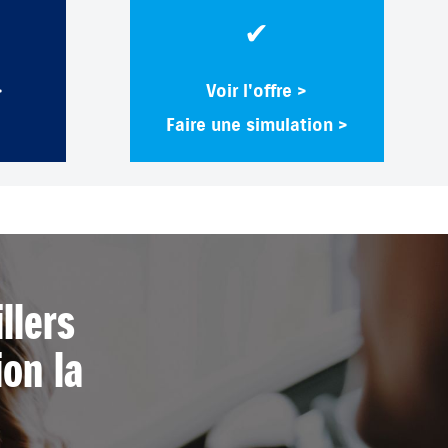
✔
>
Voir l'offre >
Faire une simulation >
llers
ion la
.