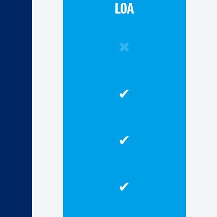
LOA
✖
✔
✔
✔