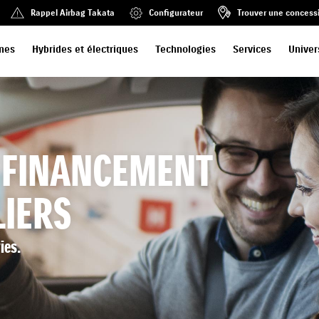
Rappel Airbag Takata
Configurateur
Trouver une concess
mes
Hybrides et électriques
Technologies
Services
Univer
 FINANCEMENT
LIERS
ies.