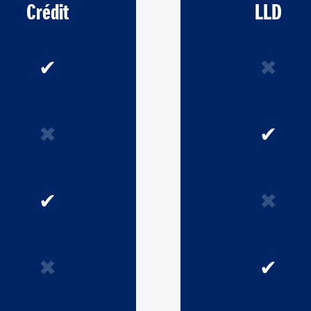
Crédit
LLD
✔
✖
✖
✔
✔
✖
✖
✔