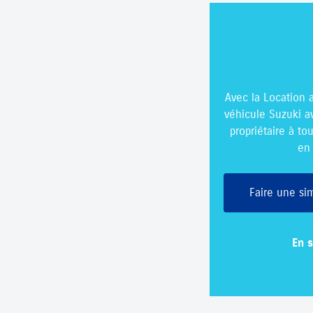
Avec la Location 
véhicule Suzuki av
propriétaire à t
en 
Faire une si
En s