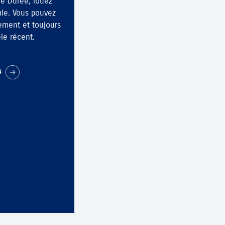
ue Durée, louez
ule. Vous pouvez
ement et toujours
le récent.
s