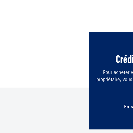
Crédi
Pour acheter v
propriétaire, vou
En s