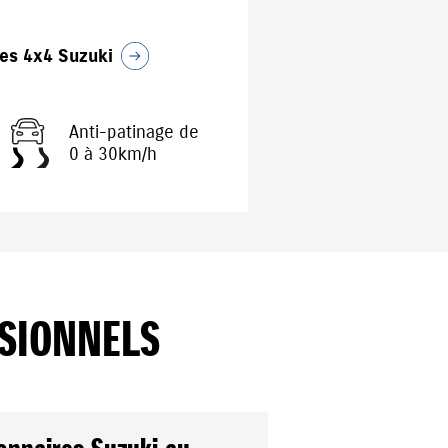
ies 4x4 Suzuki
Anti-patinage de
0 à 30km/h
SSIONNELS