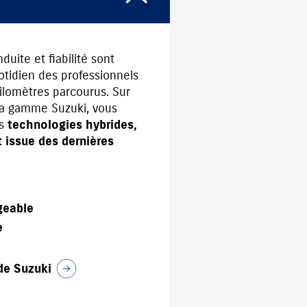
uite et fiabilité sont
otidien des professionnels
ilomètres parcourus. Sur
la gamme Suzuki, vous
es
technologies hybrides,
 issue des dernières
geable
e
ide Suzuki