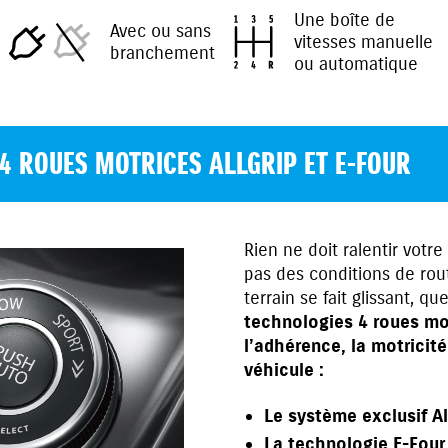
Une boîte de
Avec ou sans
vitesses manuelle
branchement
ou automatique
4 ROUES MOTRICES ALLGRIP ET E-FOUR
Rien ne doit ralentir votre
pas des conditions de rout
terrain se fait glissant, q
technologies 4 roues mo
l’adhérence, la motricit
véhicule :
Le système exclusif Al
La technologie E-Four