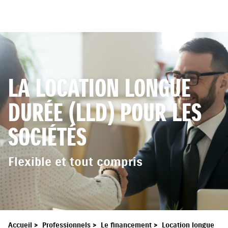
LA LOCATION LONGUE
DURÉE (LLD) POUR LES
SOCIÉTÉS
Flexible et tout compris
Accueil
>
Professionnels
>
Le financement
>
Location longue