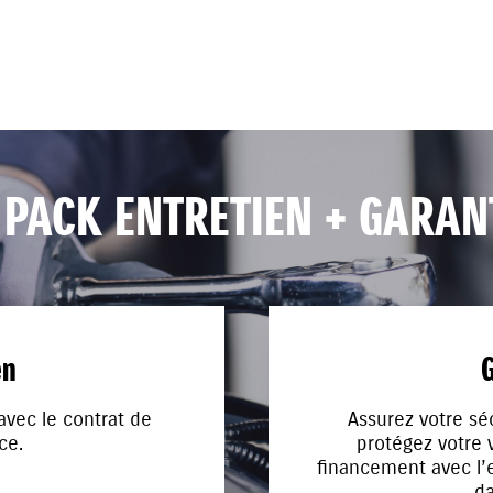
 PACK ENTRETIEN
+ GARAN
en
G
 avec le contrat de
Assurez votre sé
ce.
protégez votre v
financement avec l’e
da