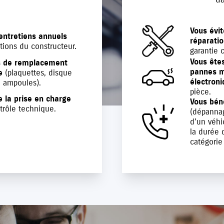
Vous évit
entretiens annuels
réparati
tions du constructeur.
garantie 
Vous ête
s de remplacement
pannes m
e
(plaquettes, disque
électron
, ampoules).
pièce.
e la prise en charge
Vous bén
rôle technique.
(dépannag
d’un véh
la durée d
catégorie 