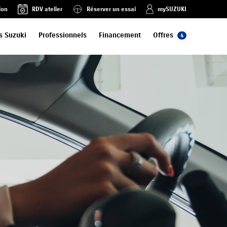
ion
RDV atelier
Réserver un essai
mySUZUKI
s Suzuki
Professionnels
Financement
Offres
4