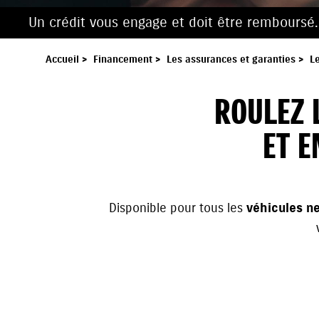
Un crédit vous engage et doit être remboursé
Accueil
>
Financement
>
Les assurances et garanties
>
L
ROULEZ 
ET E
Disponible pour tous les
véhicules n