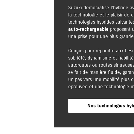
Suzuki démocratise l’hybride a
la technologie et le plaisir d
technologies hybrides suivante
auto-rechargeable
proposant u
une prise pour une plus grande
Conçus pour répondre aux besoi
sobriété, dynamisme et fiabilité
autoroutes ou routes sinueuses.
se fait de manière fluide, garan
un pas vers une mobilité plus du
éprouvée et une technologie m
Nos technologies hyb