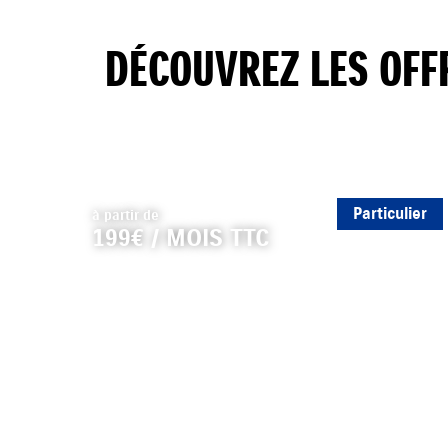
DÉCOUVREZ LES OFF
Particulier
à partir de
199€ / MOIS TTC