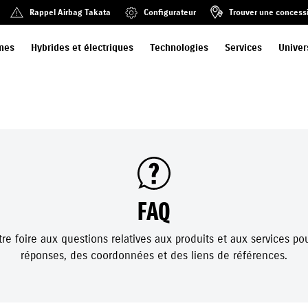
Rappel Airbag Takata
Configurateur
Trouver une concess
mes
Hybrides et électriques
Technologies
Services
Univer
FAQ
re foire aux questions relatives aux produits et aux services po
réponses, des coordonnées et des liens de références.