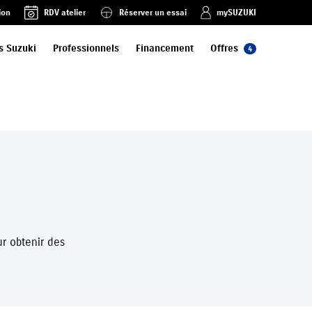
ion
RDV atelier
Réserver un essai
mySUZUKI
s Suzuki
Professionnels
Financement
Offres
4
ur obtenir des