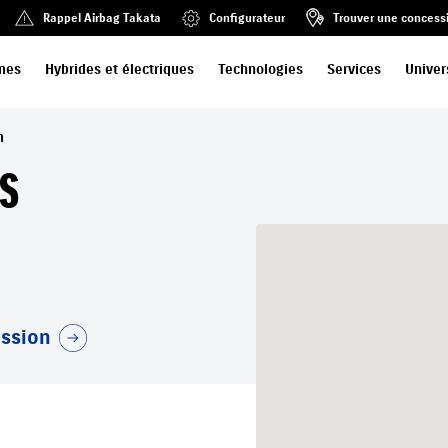
Rappel Airbag Takata
Configurateur
Trouver une concess
mes
Hybrides et électriques
Technologies
Services
Univer
m
S
ession