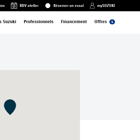
ion
RDV atelier
Réserver un essai
mySUZUKI
s Suzuki
Professionnels
Financement
Offres
4