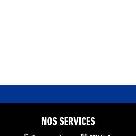
NOS SERVICES