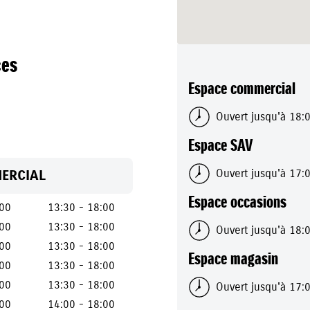
ces
Espace commercial
Ouvert jusqu'à 18:
Espace SAV
ERCIAL
Ouvert jusqu'à 17:
Espace occasions
:00
13:30 - 18:00
:00
13:30 - 18:00
Ouvert jusqu'à 18:
:00
13:30 - 18:00
Espace magasin
:00
13:30 - 18:00
:00
13:30 - 18:00
Ouvert jusqu'à 17:
:00
14:00 - 18:00