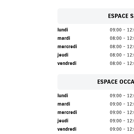
ESPACE 
lundi
09:00 - 12
mardi
08:00 - 12
mercredi
08:00 - 12
jeudi
08:00 - 12
vendredi
08:00 - 12
ESPACE OCC
lundi
09:00 - 12
mardi
09:00 - 12
mercredi
09:00 - 12
jeudi
09:00 - 12
vendredi
09:00 - 12