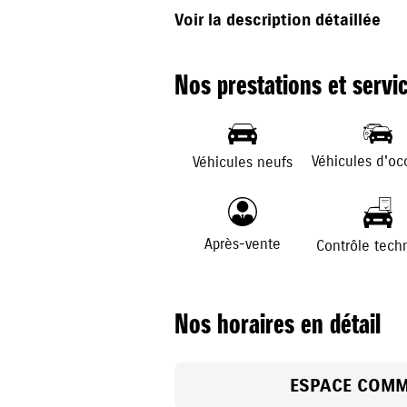
le samedi de 9h30 à 12h30 et de 1
Voir la description détaillée
Notre équipe vous accompagne tout 
véhicule : vente, entretien, réparati
Nos prestations et servi
L'expertise de professionnels met à 
et son savoir-faire pour vous apporte
Véhicules d'oc
Véhicules neufs
Après-vente
Contrôle tech
Nos horaires en détail
ESPACE COMM