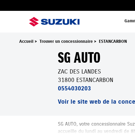
Gam
Accueil
>
Trouver un concessionnaire
>
ESTANCARBON
SG AUTO
ZAC DES LANDES
31800 ESTANCARBON
0554030203
Voir le site web de la conc
SG AUTO
SG AUTO, votre concessionnaire Su
accueille du lundi au vendredi de 8