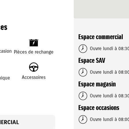
4h à 18h.
au long de la vie de votre
on, service après-vente.
ces
Espace commercial
votre service son expertise
+
-
r une entière satisfaction.
Ouvre lundi à 08:3
casion
Pièces de rechange
Espace SAV
Ouvre lundi à 08:0
Accessoires
nique
Espace magasin
Ouvre lundi à 08:3
Espace occasions
Ouvre lundi à 08:0
ERCIAL