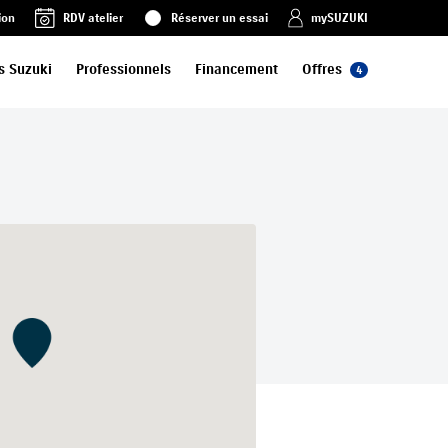
ion
RDV atelier
Réserver un essai
mySUZUKI
s Suzuki
Professionnels
Financement
Offres
4