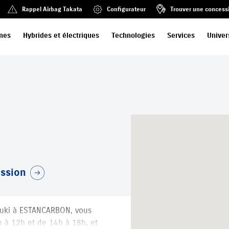
Rappel Airbag Takata
Configurateur
Trouver une concess
mes
Hybrides et électriques
Technologies
Services
Univer
ession
zuki à ESTANCARBON, vous
h à 12h et de 14h à 18h, et