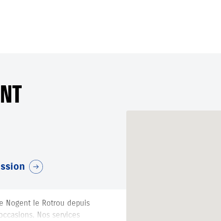
ENT
ession
 de Nogent le Rotrou depuis
occasions. Nos services