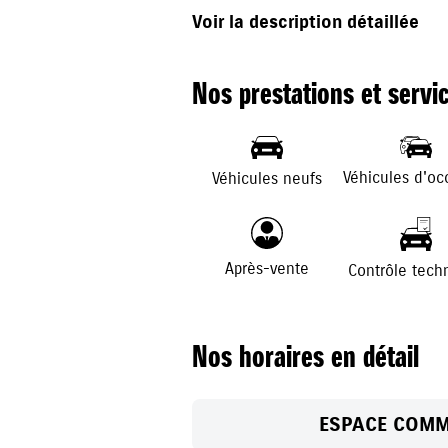
après-ventes mécaniques, pare-bris
Voir la description détaillée
vous accueillerons pour l'entretien e
véhicule.
Nos prestations et servi
Véhicules d'oc
Véhicules neufs
Après-vente
Contrôle tech
Nos horaires en détail
ESPACE COMM