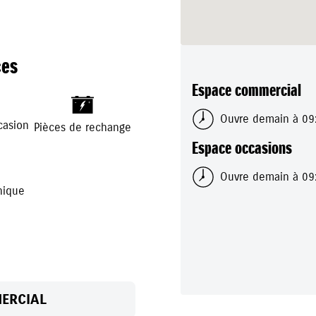
e et pièces de rechanges
t la réparation de votre
ces
Espace commercial
+
-
Ouvre demain à 09
casion
Pièces de rechange
Espace occasions
Ouvre demain à 09
nique
ERCIAL