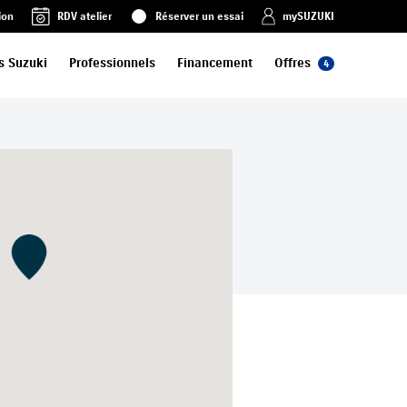
ion
RDV atelier
Réserver un essai
mySUZUKI
s Suzuki
Professionnels
Financement
Offres
4