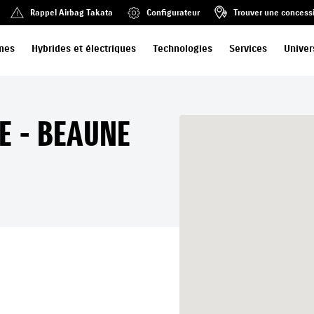
Rappel Airbag Takata
Configurateur
Trouver une concess
mes
Hybrides et électriques
Technologies
Services
Univer
E - BEAUNE
NE