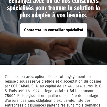
Échangez avec un de nos conseillers
spécialisés pour trouver la solution la
plus adaptée à vos besoins.
Contacter un conseiller spécialisé
(1) Location avec option d’achat et engagement de
reprise : sous réserve d’étude et d’acceptation du dossier
par COFICABAIL S. A. au capital de 14 485 544 euros, R. C.
S. Paris 399 181 924 – siège social : 1 Bd Haussmann
75009 Paris, agissant en qualité de société de courtage
d’assurances sans obligation d’exclusivité, liste des
entreprises d’assurances partenaires sur simple demande,