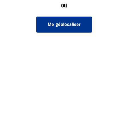
ou
Me géolocaliser
nnées personnelles
Médiation de la consommation
Egalité Profes
©
2026
SUZUKI France. Tous droits réservés