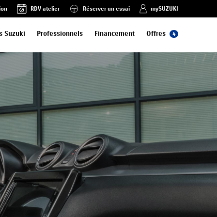
ion
RDV atelier
Réserver un essai
mySUZUKI
s Suzuki
Professionnels
Financement
Offres
4