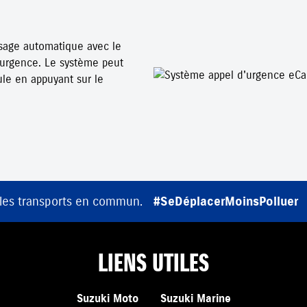
ssage automatique avec le
urgence. Le système peut
ule en appuyant sur le
 les transports en commun.
#SeDéplacerMoinsPolluer
LIENS UTILES
Suzuki Moto
Suzuki Marine