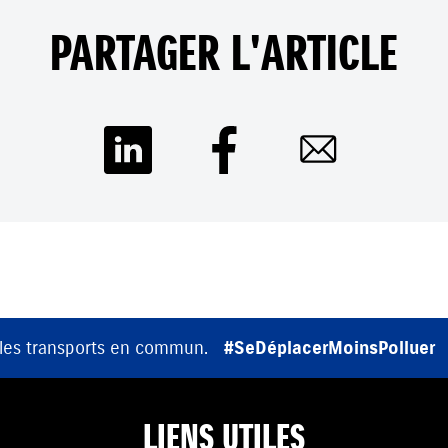
PARTAGER L'ARTICLE
 les transports en commun.
#SeDéplacerMoinsPolluer
LIENS UTILES