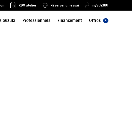
ion
RDV atelier
Réserver un essai
mySUZUKI
s Suzuki
Professionnels
Financement
Offres
4