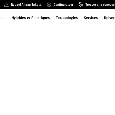
Rappel Airbag Takata
Configurateur
Trouver une concess
mes
Hybrides et électriques
Technologies
Services
Univer