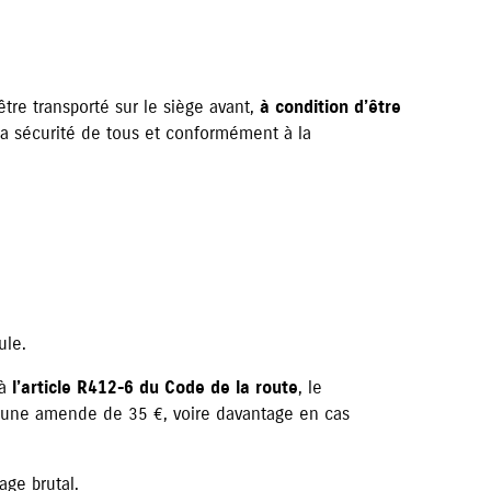
être transporté sur le siège avant,
à condition d’être
 la sécurité de tous et conformément à la
ule.
 à
l’article R412-6 du Code de la route
, le
er une amende de 35 €, voire davantage en cas
age brutal.